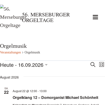
Zum
Inhalt
56. MERSEBURGER
ORGELTAGE
springen
Orgelmusik
Veranstaltungen
Orgelmusik
Veranstaltungen
Heute
 - 
16.09.2026
Vera
V
Suche
List
Datum
A
Such
August 2026
wählen.
N
und
SA.
August 22 @ 12:00
-
13:00
22
Orgelklang 12 – Domorganist Michael Schönheit
Ansi
Domplatz 7, Merseburg, Sachsen-Anhalt,