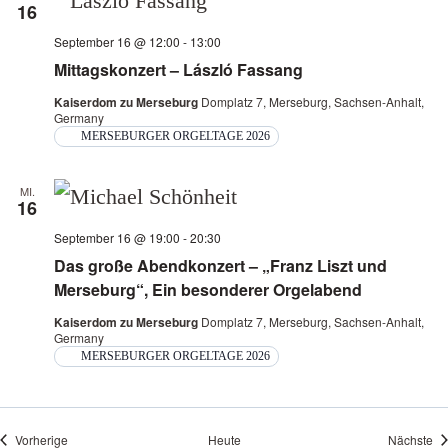
16
September 16 @ 12:00
-
13:00
Mittagskonzert – László Fassang
Kaiserdom zu Merseburg
Domplatz 7, Merseburg, Sachsen-Anhalt,
Germany
MERSEBURGER ORGELTAGE 2026
MI.
16
September 16 @ 19:00
-
20:30
Das große Abendkonzert – „Franz Liszt und
Merseburg“, Ein besonderer Orgelabend
Kaiserdom zu Merseburg
Domplatz 7, Merseburg, Sachsen-Anhalt,
Germany
MERSEBURGER ORGELTAGE 2026
Veranstaltungen
Ve
Vorherige
Heute
Nächste