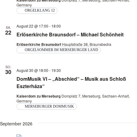
Kaiserdom zu Merseburg
Navi
Germany
ORGELKLANG 12
August 22 @ 17:00
-
18:00
SA.
22
Erlöserkirche Braunsdorf – Michael Schönheit
Erlöserkirche Braunsdorf
Hauptstraße 38, Braunsbedra
ORGELSOMMER IM MERSEBURGER LAND
SO.
August 30 @ 18:00
-
19:30
30
DomMusik VI – „Abschied“ – Musik aus Schloß
Eszterháza“
Kaiserdom zu Merseburg
Domplatz 7, Merseburg, Sachsen-Anhalt,
Germany
MERSEBURGER DOMMUSIK
September 2026