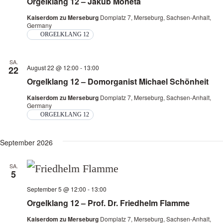
Orgelklang 12 – Jakub Moneta
Navi
Kaiserdom zu Merseburg
Domplatz 7, Merseburg, Sachsen-Anhalt,
Germany
ORGELKLANG 12
SA.
August 22 @ 12:00
-
13:00
22
Orgelklang 12 – Domorganist Michael Schönheit
Kaiserdom zu Merseburg
Domplatz 7, Merseburg, Sachsen-Anhalt,
Germany
ORGELKLANG 12
September 2026
SA.
5
September 5 @ 12:00
-
13:00
Orgelklang 12 – Prof. Dr. Friedhelm Flamme
Kaiserdom zu Merseburg
Domplatz 7, Merseburg, Sachsen-Anhalt,