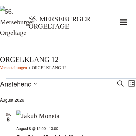
Zum
Inhalt
56. MERSEBURGER
ORGELTAGE
springen
ORGELKLANG 12
Veranstaltungen
ORGELKLANG 12
Veranstaltungen
Anstehend
Vera
V
Suche
List
Datum
A
Such
August 2026
wählen.
N
und
SA.
8
Ansi
August 8 @ 12:00
-
13:00