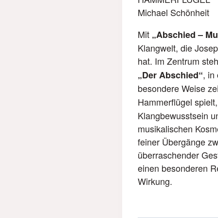
Michael Schönheit
Mit
„Abschied – Mu
Klangwelt, die Jose
hat. Im Zentrum ste
, i
„Der Abschied“
besondere Weise zei
Hammerflügel spielt,
Klangbewusstsein un
musikalischen Kosmo
feiner Übergänge zw
überraschender Gest
einen besonderen Rei
Wirkung.