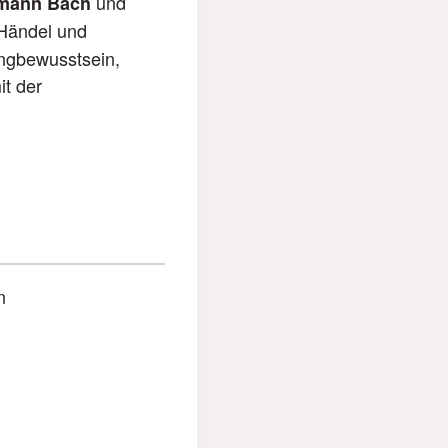
und
emann Bach
 Händel und
angbewusstsein,
it der
n