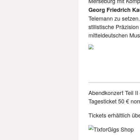
Merseburg mit Komp
Georg Friedrich K
Telemann zu setzen.
stilistische Präzisi
mitteldeutschen Mus
Abendkonzert Teil II
Tagesticket 50 € nor
Tickets erhältlich üb