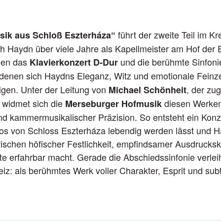
führt der zweite Teil im K
sik aus Schloß Eszterháza“
ph Haydn über viele Jahre als Kapellmeister am Hof der 
hen das
und die berühmte Sinfon
Klavierkonzert D-Dur
n denen sich Haydns Eleganz, Witz und emotionale Feinz
gen. Unter der Leitung von
, der zu
Michael Schönheit
 widmet sich die
diesen Werken
Merseburger Hofmusik
d kammermusikalischer Präzision. So entsteht ein Konz
s von Schloss Eszterháza lebendig werden lässt und H
ischen höfischer Festlichkeit, empfindsamer Ausdrucksk
e erfahrbar macht. Gerade die Abschiedssinfonie verle
z: als berühmtes Werk voller Charakter, Esprit und subti