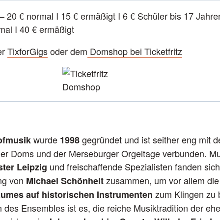
 – 20 € normal I 15 € ermäßigt I 6 € Schüler bis 17 Jahre
mal I 40 € ermäßigt
er
TixforGigs
oder dem
Domshop bei Ticketfritz
wurde
gegründet und ist seither eng mit 
ofmusik
1998
ger Doms und der Merseburger Orgeltage verbunden. M
und freischaffende Spezialisten fanden sich
er Leipzig
ung von
zusammen, um vor allem di
Michael Schönheit
zum Klingen zu b
umes auf historischen Instrumenten
 des Ensembles ist es, die reiche Musiktradition der e