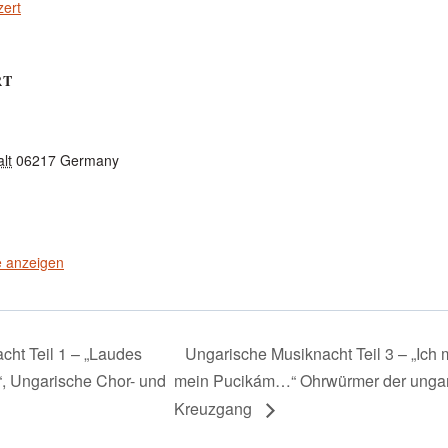
zert
RT
lt
06217
Germany
e anzeigen
ht Teil 1 – „Laudes
Ungarische Musiknacht Teil 3 – „Ich 
“, Ungarische Chor- und
mein Pucikám…“ Ohrwürmer der ungar
Kreuzgang