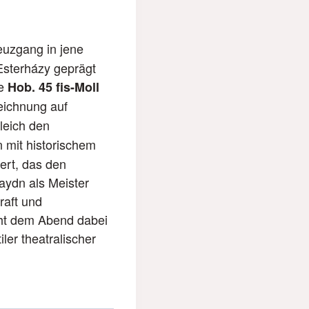
reuzgang in jene
Esterházy geprägt
ie
Hob. 45 fis-Moll
eichnung auf
gleich den
 mit historischem
ert, das den
aydn als Meister
raft und
iht dem Abend dabei
ler theatralischer