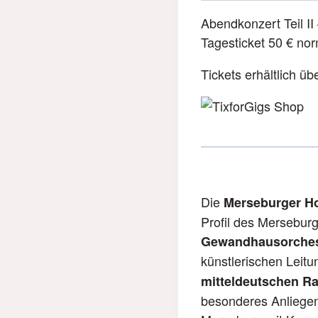
Abendkonzert Teil II
Tagesticket 50 € nor
Tickets erhältlich üb
Die
Merseburger H
Profil des Mersebur
Gewandhausorchest
künstlerischen Leit
mitteldeutschen Ra
besonderes Anliegen