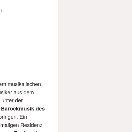
n
dem musikalischen
usiker aus dem
 unter der
e
Barockmusik des
ringen. Ein
hemaligen Residenz