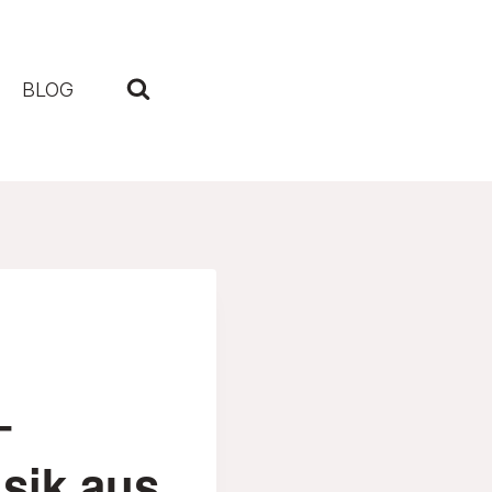
BLOG
–
sik aus