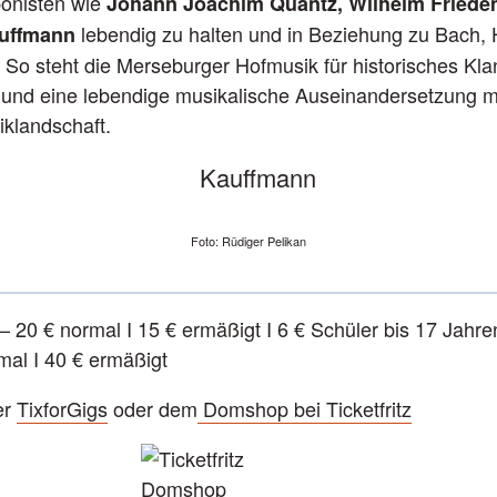
onisten wie
Johann Joachim Quantz, Wilhelm Fried
lebendig zu halten und in Beziehung zu Bach,
auffmann
 So steht die Merseburger Hofmusik für historisches Kl
on und eine lebendige musikalische Auseinandersetzung m
iklandschaft.
Foto: Rüdiger Pelikan
 – 20 € normal I 15 € ermäßigt I 6 € Schüler bis 17 Jahre
mal I 40 € ermäßigt
er
TixforGigs
oder dem
Domshop bei Ticketfritz