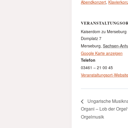
Abendkonzert
,
Klavierkon
VERANSTALTUNGSO
Kaiserdom zu Merseburg
Domplatz 7
Merseburg
,
Sachsen-Anha
Google Karte anzeigen
Telefon
03461 – 21 00 45
Veranstaltungsort-Websit
Ungarische Musiknac
Organi – Lob der Orgel
Orgelmusik