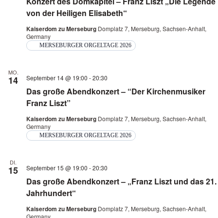
Konzert des Domkapitel – Franz Liszt „Die Legende
Navi
von der Heiligen Elisabeth“
Kaiserdom zu Merseburg
Domplatz 7, Merseburg, Sachsen-Anhalt,
Germany
MERSEBURGER ORGELTAGE 2026
MO.
September 14 @ 19:00
-
20:30
14
Das große Abendkonzert – “Der Kirchenmusiker
Franz Liszt”
Kaiserdom zu Merseburg
Domplatz 7, Merseburg, Sachsen-Anhalt,
Germany
MERSEBURGER ORGELTAGE 2026
DI.
September 15 @ 19:00
-
20:30
15
Das große Abendkonzert – „Franz Liszt und das 21.
Jahrhundert“
Kaiserdom zu Merseburg
Domplatz 7, Merseburg, Sachsen-Anhalt,
Germany