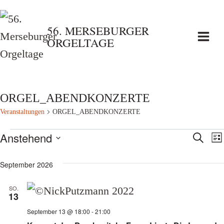
Zum
Inhalt
56. MERSEBURGER
ORGELTAGE
springen
ORGEL_ABENDKONZERTE
Veranstaltungen
ORGEL_ABENDKONZERTE
Veranstaltungen
Anstehend
Vera
V
Suche
List
Datum
A
Such
September 2026
wählen.
N
und
SO.
13
Ansi
September 13 @ 18:00
-
21:00