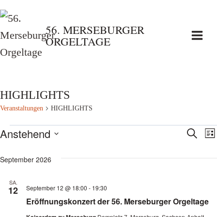
Zum
Inhalt
56. MERSEBURGER
ORGELTAGE
springen
HIGHLIGHTS
Veranstaltungen
HIGHLIGHTS
Veranstaltungen
Anstehend
Vera
V
Suche
List
Datum
A
Such
September 2026
wählen.
N
und
SA.
September 12 @ 18:00
-
19:30
12
Eröffnungskonzert der 56. Merseburger Orgeltage
Ansi
Domplatz 7, Merseburg, Sachsen-Anhalt,