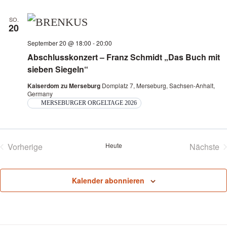
SO.
20
September 20 @ 18:00
-
20:00
Abschlusskonzert – Franz Schmidt „Das Buch mit
sieben Siegeln“
Kaiserdom zu Merseburg
Domplatz 7, Merseburg, Sachsen-Anhalt,
Germany
MERSEBURGER ORGELTAGE 2026
Vorherige
Heute
Nächste
Veranstaltungen
Veran
Kalender abonnieren