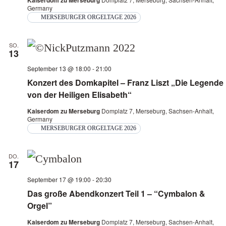
Kaiserdom zu Merseburg
Navi
Germany
MERSEBURGER ORGELTAGE 2026
SO.
13
September 13 @ 18:00
-
21:00
Konzert des Domkapitel – Franz Liszt „Die Legende
von der Heiligen Elisabeth“
Kaiserdom zu Merseburg
Domplatz 7, Merseburg, Sachsen-Anhalt,
Germany
MERSEBURGER ORGELTAGE 2026
DO.
17
September 17 @ 19:00
-
20:30
Das große Abendkonzert Teil 1 – “Cymbalon &
Orgel”
Kaiserdom zu Merseburg
Domplatz 7, Merseburg, Sachsen-Anhalt,